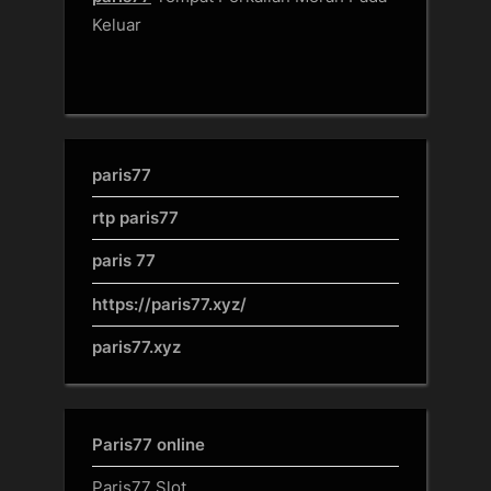
Keluar
paris77
rtp paris77
paris 77
https://paris77.xyz/
paris77.xyz
Paris77 online
Paris77 Slot