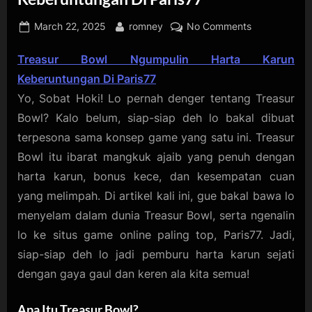
Posted
By
on
March 22, 2025
romney
No Comments
on
Treasur
Treasur Bowl Ngumpulin Harta Karun
Bowl
Ngumpulin
Keberuntungan Di Paris77
Harta
Yo, Sobat Hoki! Lo pernah denger tentang Treasur
Karun
Bowl? Kalo belum, siap-siap deh lo bakal dibuat
Keberuntung
terpesona sama konsep game yang satu ini. Treasur
Di
Paris77
Bowl itu ibarat mangkuk ajaib yang penuh dengan
harta karun, bonus kece, dan kesempatan cuan
yang melimpah. Di artikel kali ini, gue bakal bawa lo
menyelam dalam dunia Treasur Bowl, serta ngenalin
lo ke situs game online paling top, Paris77. Jadi,
siap-siap deh lo jadi pemburu harta karun sejati
dengan gaya gaul dan keren ala kita semua!
Apa Itu Treasur Bowl?