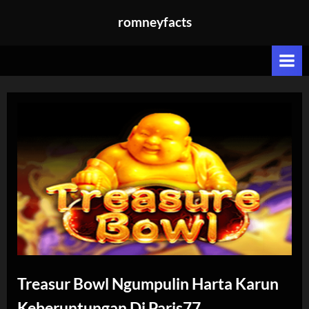
Skip
romneyfacts
to
content
Treasur Bowl Ngumpulin Harta Karun
Keberuntungan Di Paris77