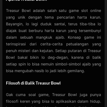
Treasur Bowl adalah salah satu game slot online
yang unik dengan tema pencarian harta karun.
Bayangin, lo lagi duduk santai, terus tiba-tiba lo
diajak buat berburu harta karun yang tersembunyi
dalam sebuah mangkuk ajaib. Konsep game ini
terinspirasi dari cerita-cerita petualangan yang
penuh misteri dan kejutan. Setiap putaran di Treasur
Bowl bakal bikin lo deg-degan, karena di balik
setiap spin lo bisa nemuin simbol-simbol ajaib yang
bisa mengubah nasib lo jadi lebih gemilang.
Filosofi di Balik Treasur Bowl
Gak cuma soal game, Treasur Bowl juga punya
filosofi keren yang bisa lo aplikasikan dalam hidup.