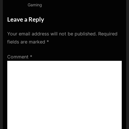
Gaming
Leave a Reply
Your email address will not be published.
Required
fields are marked
*
Comment
*