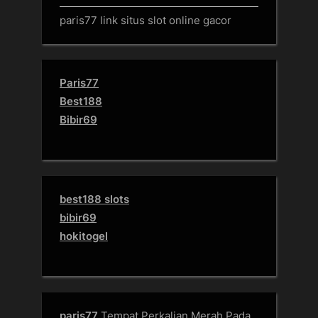
paris77 link situs slot online gacor
Paris77
Best188
Bibir69
best188 slots
bibir69
hokitogel
paris77
Tempat Perkalian Merah Pada