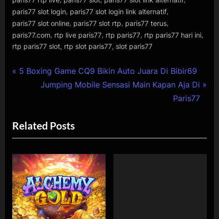
paris77 rtp live
paris77 slot
paris77 slot link alternatif
,
,
paris77 slot login
paris77 slot login link alternatif
,
,
,
paris77 slot online
paris77 slot rtp
paris77 terus
,
,
,
,
paris77.com
rtp live paris77
rtp paris77
rtp paris77 hari ini
,
,
rtp paris77 slot
rtp slot paris77
slot paris77
Post
P
5 Boxing Game CQ9 Bikin Auto Juara Di Bibir69
r
N
Jumping Mobile Sensasi Main Kapan Aja Di
navigation
e
e
Paris77
v
x
Related Posts
i
t
o
P
u
o
s
s
P
t
o
:
s