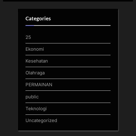
Categories
25
Ekonomi
Kesehatan
Olahraga
PERMAINAN
public
Teknologi
Uncategorized