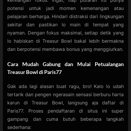
potensi untuk jadi momen kemenangan atau
pelajaran berharga. Hindari distraksi dari lingkungan
sekitar dan pastikan lo main di tempat yang
nyaman. Dengan fokus maksimal, setiap detik yang
lo habiskan di Treasur Bowl bakal lebih bermakna
dan berpotensi membawa bonus yang menggiurkan.
Cara Mudah Gabung dan Mulai Petualangan
Treasur Bowl di Paris77
Gak ada lagi alasan buat ragu, bro! Kalo lo udah
tertarik dan pengen ngerasain sensasi berburu harta
karun di Treasur Bowl, langsung aja daftar di
Paris77. Proses pendaftaran di situs ini super
gampang dan cuma butuh beberapa langkah
sederhana: