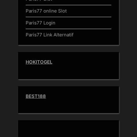
Paris77 online Slot
Paris77 Login
Paris77 Link Alternatif
HOKITOGEL
BEST188