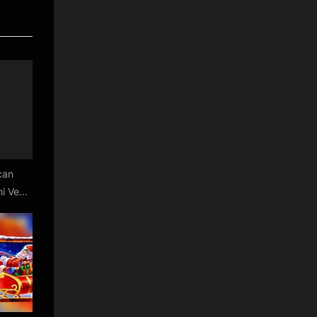
can
i Veb