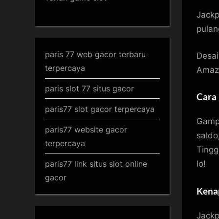
Jackp
pulan
paris 77 web gacor terbaru
Desa
terpercaya
Amazo
paris slot 77 situs gacor
Cara
paris77 slot gacor terpercaya
Gampa
paris77 website gacor
saldo
terpercaya
Tingg
paris77 link situs slot online
lo!
gacor
Kenap
Jackp