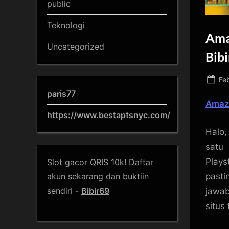
public
Teknologi
Ama
Uncategorized
Bib
Po
Fe
on
paris77
Amazo
https://www.bestaptsnyc.com/
Halo,
satu
Plays
Slot gacor QRIS 10k! Daftar
past
akun sekarang dan buktiin
sendiri -
Bibir69
jawab
situs