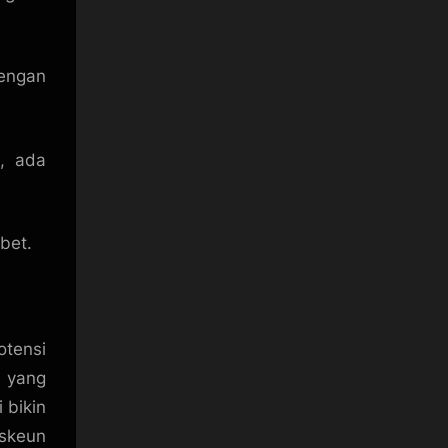
dengan
, ada
bet.
otensi
n yang
 bikin
askeun