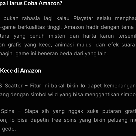
pa Harus Coba Amazon?
 bukan rahasia lagi kalau Playstar selalu menghad
game berkualitas tinggi. Amazon hadir dengan tema
ntara yang penuh misteri dan harta karun tersemb
n grafis yang kece, animasi mulus, dan efek suar
 nagih, game ini beneran beda dari yang lain.
 Kece di Amazon
& Scatter – Fitur ini bakal bikin lo dapet kemenangan
ng dengan simbol wild yang bisa menggantikan simbol 
 Spins – Siapa sih yang nggak suka putaran grati
n, lo bisa dapetin free spins yang bikin peluang 
 gede.