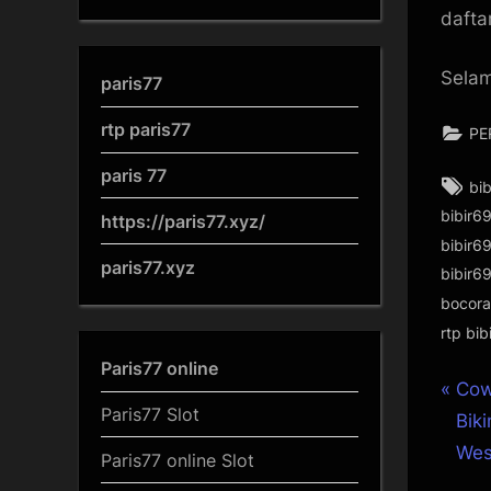
dafta
Selam
paris77
rtp paris77
PE
paris 77
Ta
bi
bibir69
https://paris77.xyz/
bibir69
paris77.xyz
bibir69
bocoran
rtp bib
Paris77 online
Pos
P
Cow
Paris77 Slot
r
Bik
nav
e
Wes
Paris77 online Slot
v