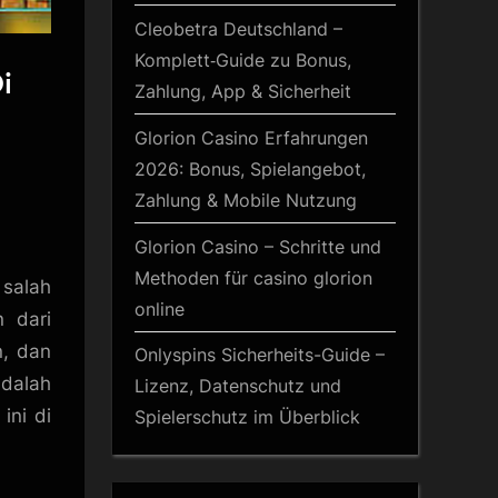
Cleobetra Deutschland –
Komplett‑Guide zu Bonus,
i
Zahlung, App & Sicherheit
Glorion Casino Erfahrungen
2026: Bonus, Spielangebot,
Zahlung & Mobile Nutzung
Glorion Casino – Schritte und
Methoden für casino glorion
 salah
online
 dari
n, dan
Onlyspins Sicherheits-Guide –
dalah
Lizenz, Datenschutz und
ini di
Spielerschutz im Überblick