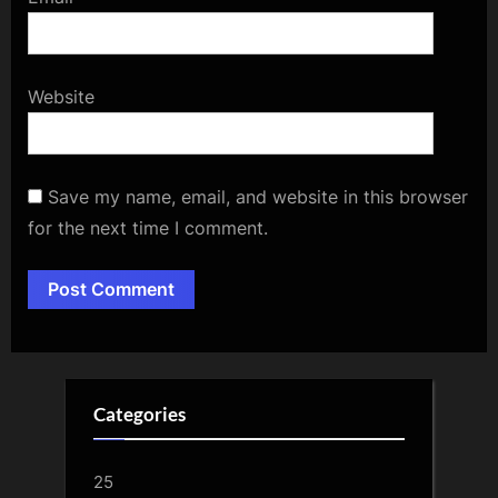
Website
Save my name, email, and website in this browser
for the next time I comment.
Categories
25