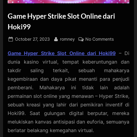
Game Hyper Strike Slot Online dari
Hoki99
Posted
By
on
October 27, 2023
romney
No Comments
on
Game
Game Hyper Strike Slot Online dari Hoki99
– Di
Hyper
Strike
dunia kasino virtual, tempat keberuntungan dan
Slot
takdir saling terkait, sebuah mahakarya
Online
kegembiraan dan daya pikat menanti para penjudi
dari
pemberani. Mahakarya ini tidak lain adalah
Hoki99
permainan slot online yang menawan – Hyper Strike,
sebuah kreasi yang lahir dari pemikiran inventif di
Hoki99. Saat gulungan digital berputar, mereka
melukiskan kanvas antisipasi dan euforia, semuanya
berlatar belakang kemegahan virtual.