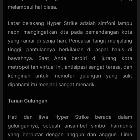
melampaui hal biasa.
Latar belakang Hyper Strike adalah simfoni lampu
neon, mengingatkan kita pada pemandangan kota
yang ramai di senja hari. Pencakar langit menjulang
tinggi, pantulannya berkilauan di aspal halus di
bawahnya. Saat Anda berdiri di jurang kota
metropolitan virtual ini, antisipasi sangat terasa, dan
keinginan untuk memutar gulungan yang sulit
dipahami itu menjadi sangat menarik.
Tarian Gulungan
Hati dan jiwa Hyper Strike berada dalam
gulungannya, sebuah ansambel simbol harmonis
yang berputar dengan anggun dan anggun. Lima