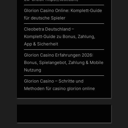
Glorion Casino Online: Komplett‑Guide
für deutsche Spieler
Cleobetra Deutschland –
Komplett‑Guide zu Bonus, Zahlung,
App & Sicherheit
Glorion Casino Erfahrungen 2026:
Bonus, Spielangebot, Zahlung & Mobile
Nutzung
Glorion Casino – Schritte und
Methoden für casino glorion online