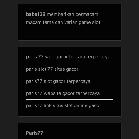
babe138
memberikan bermacam
macam tema dan varian game slot
paris 77 web gacor terbaru terpercaya
paris slot 77 situs gacor
paris77 slot gacor terpercaya
paris77 website gacor terpercaya
paris77 link situs slot online gacor
Paris77