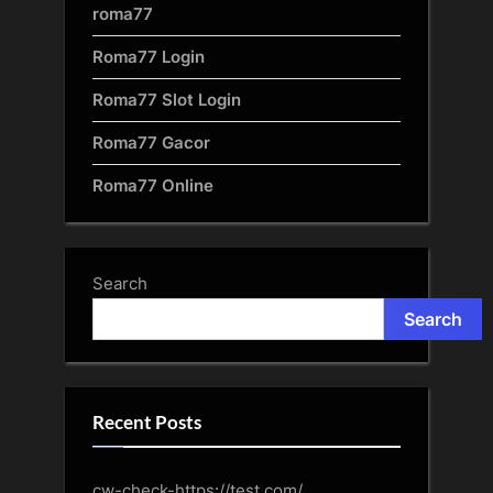
roma77
Roma77 Login
Roma77 Slot Login
Roma77 Gacor
Roma77 Online
Search
Search
Recent Posts
cw-check-https://test.com/