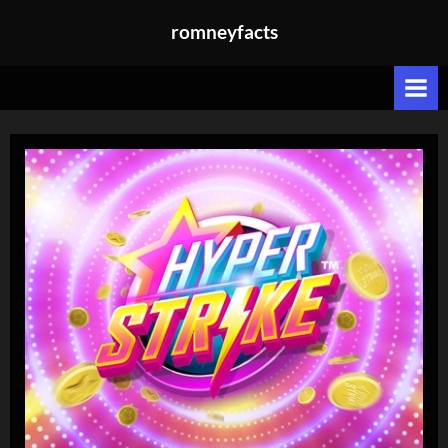
Skip
romneyfacts
to
content