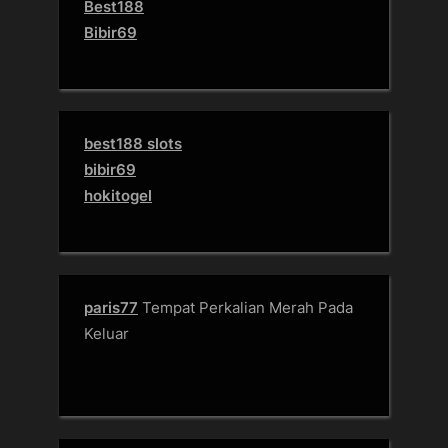
Best188
Bibir69
best188 slots
bibir69
hokitogel
paris77
Tempat Perkalian Merah Pada
Keluar