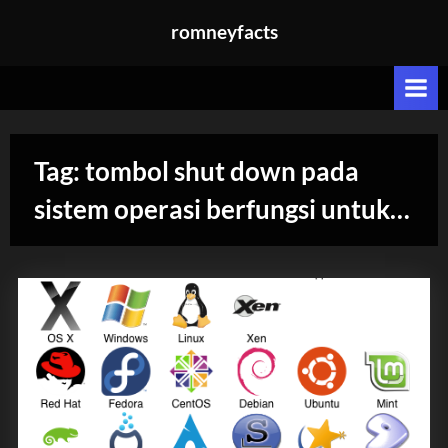
Skip
romneyfacts
to
content
Tag:
tombol shut down pada
sistem operasi berfungsi untuk…