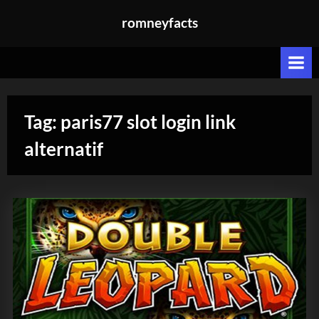
Skip
romneyfacts
to
content
Tag:
paris77 slot login link
alternatif