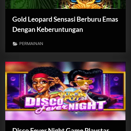
Gold Leopard Sensasi Berburu Emas
Dengan Keberuntungan
PERMAINAN
Disco Fever Night Game Playstar