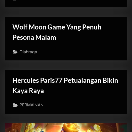
Wolf Moon Game Yang Penuh
Pesona Malam
Olahraga
Hercules Paris77 Petualangan Bikin
Kaya Raya
PERMAINAN