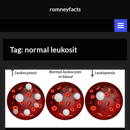
Skip
romneyfacts
to
content
Tag:
normal leukosit