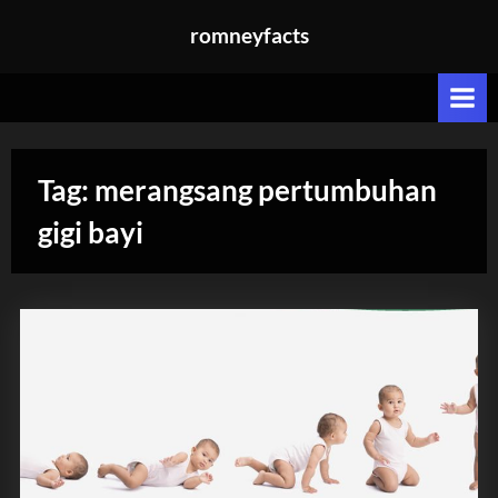
Skip
romneyfacts
to
content
Tag:
merangsang pertumbuhan
gigi bayi