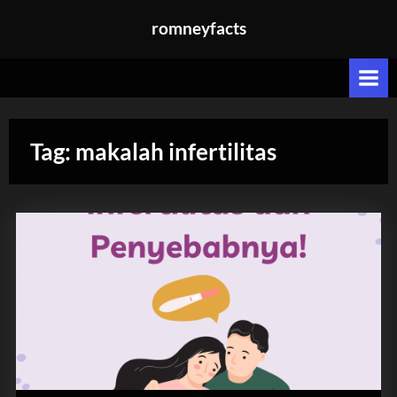
Skip
romneyfacts
to
content
Tag:
makalah infertilitas