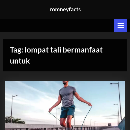
Skip
romneyfacts
to
content
Tag:
lompat tali bermanfaat
untuk