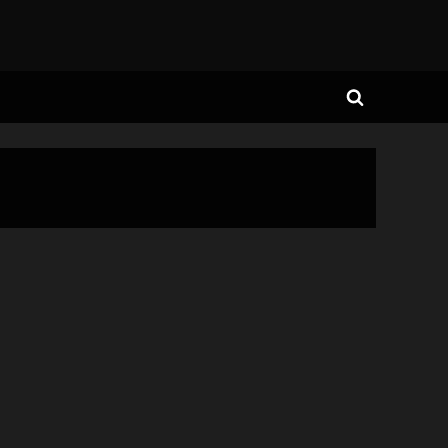
Toggle
search
form