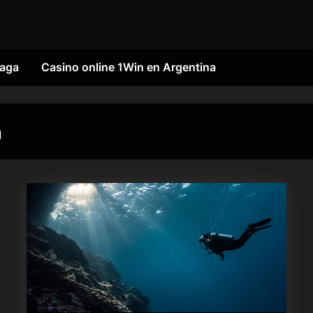
raga
Casino online 1Win en Argentina
a