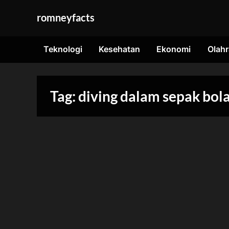
Skip
romneyfacts
to
content
Teknologi
Kesehatan
Ekonomi
Olah
Tag:
diving dalam sepak bol