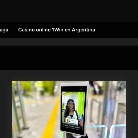
raga
Casino online 1Win en Argentina